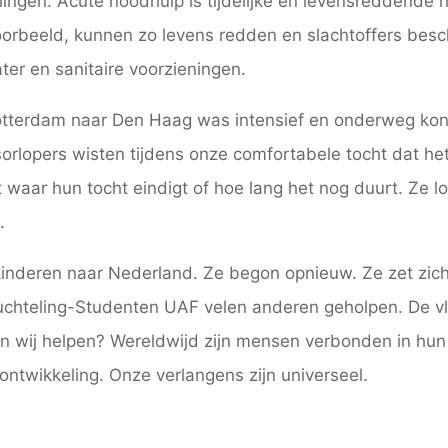
ingen. Acute noodhulp is tijdelijke en levensreddende h
jvoorbeeld, kunnen zo levens redden en slachtoffers be
er en sanitaire voorzieningen.
otterdam naar Den Haag was intensief en onderweg kon
sorlopers wisten tijdens onze comfortabele tocht dat he
t waar hun tocht eindigt of hoe lang het nog duurt. Ze 
.
kinderen naar Nederland. Ze begon opnieuw. Ze zet zich 
Vluchteling-Studenten UAF velen anderen geholpen. De vlu
 wij helpen? Wereldwijd zijn mensen verbonden in hun ve
ontwikkeling. Onze verlangens zijn universeel.