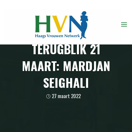
Ga
naar
de
inhoud
TERUGBLIK 21
MAART: MARDJAN
SEIGHALI
27 maart 2022