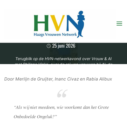
TERUGBLIK
Ga
BIJEENKOMST JUNI
naar
de
2026
inhoud
25 juni 2026
Terugblik op de HVN-netwerkavond over Vrouw & AI
met Philipne Vinke, over de rol van vrouwen bij AI, de
kansen en de bedreigingen.
Door Merlijn de Gruijter, Inanc Civaz en Rabia Alibux
“Als wij niet meedoen, wie voorkomt dan het Grote
Onbedoelde Ongeluk?”