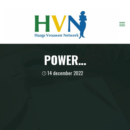
Ga
naar
de
inhoud
POWER…
14 december 2022