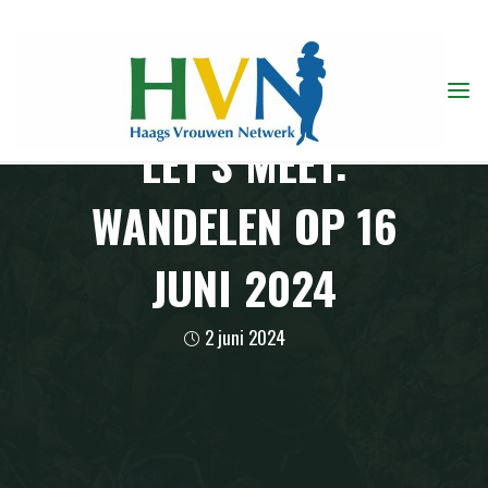
Ga
naar
de
inhoud
LET’S MEET:
WANDELEN OP 16
JUNI 2024
2 juni 2024