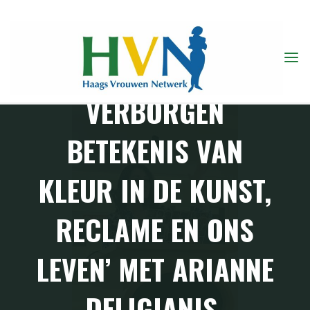
Ga
BIJEENKOMST 14
naar
de
APRIL 2025: ‘DE
inhoud
VERBORGEN
BETEKENIS VAN
KLEUR IN DE KUNST,
RECLAME EN ONS
LEVEN’ MET ARIANNE
DELIGIANIS.