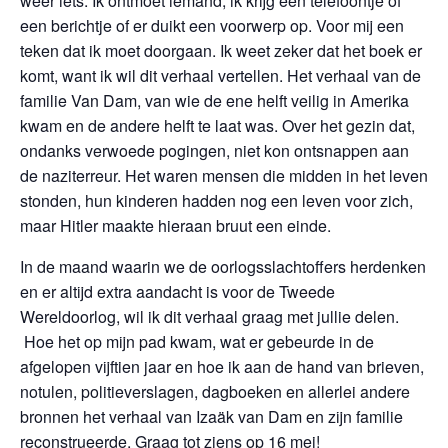
weer iets. Ik ontmoet iemand, ik krijg een telefoontje of
een berichtje of er duikt een voorwerp op. Voor mij een
teken dat ik moet doorgaan. Ik weet zeker dat het boek er
komt, want ik wil dit verhaal vertellen. Het verhaal van de
familie Van Dam, van wie de ene helft veilig in Amerika
kwam en de andere helft te laat was. Over het gezin dat,
ondanks verwoede pogingen, niet kon ontsnappen aan
de naziterreur. Het waren mensen die midden in het leven
stonden, hun kinderen hadden nog een leven voor zich,
maar Hitler maakte hieraan bruut een einde.
In de maand waarin we de oorlogsslachtoffers herdenken
en er altijd extra aandacht is voor de Tweede
Wereldoorlog, wil ik dit verhaal graag met jullie delen.
Hoe het op mijn pad kwam, wat er gebeurde in de
afgelopen vijftien jaar en hoe ik aan de hand van brieven,
notulen, politieverslagen, dagboeken en allerlei andere
bronnen het verhaal van Izaäk van Dam en zijn familie
reconstrueerde. Graag tot ziens op 16 mei!